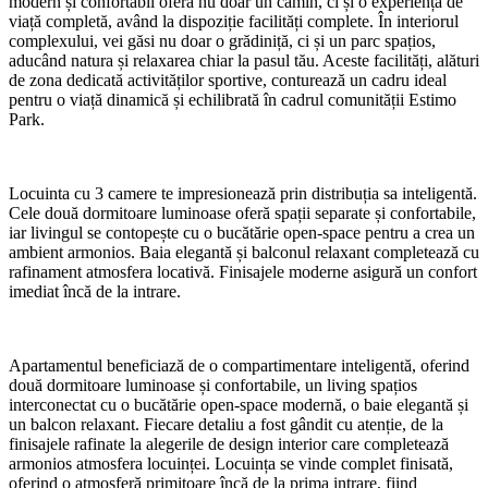
modern și confortabil oferă nu doar un cămin, ci și o experiență de
viață completă, având la dispoziție facilități complete. În interiorul
complexului, vei găsi nu doar o grădiniță, ci și un parc spațios,
aducând natura și relaxarea chiar la pasul tău. Aceste facilități, alături
de zona dedicată activităților sportive, conturează un cadru ideal
pentru o viață dinamică și echilibrată în cadrul comunității Estimo
Park.
Locuinta cu 3 camere te impresionează prin distribuția sa inteligentă.
Cele două dormitoare luminoase oferă spații separate și confortabile,
iar livingul se contopește cu o bucătărie open-space pentru a crea un
ambient armonios. Baia elegantă și balconul relaxant completează cu
rafinament atmosfera locativă. Finisajele moderne asigură un confort
imediat încă de la intrare.
Apartamentul beneficiază de o compartimentare inteligentă, oferind
două dormitoare luminoase și confortabile, un living spațios
interconectat cu o bucătărie open-space modernă, o baie elegantă și
un balcon relaxant. Fiecare detaliu a fost gândit cu atenție, de la
finisajele rafinate la alegerile de design interior care completează
armonios atmosfera locuinței. Locuința se vinde complet finisată,
oferind o atmosferă primitoare încă de la prima intrare, fiind