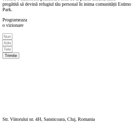
pregătită să devină refugiul tău personal în inima comunității Estimo
Park.
Programeaza
o vizionare
Trimite
Home
Rezidențial
Politică de confidențialitate
Locație
Apartamente
Confort și Dotări
Contact
Str. Viitorului nr. 4H, Sannicoara, Cluj, Romania
+40 753 104 040
estimopark@gmail.com